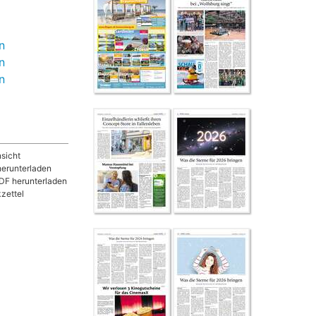
n
n
n
sicht
herunterladen
DF herunterladen
zettel