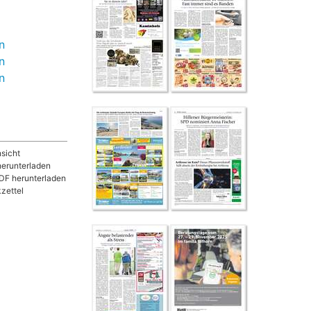
n
n
n
sicht
herunterladen
DF herunterladen
zettel