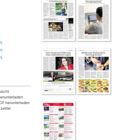
n
n
n
sicht
herunterladen
DF herunterladen
zettel