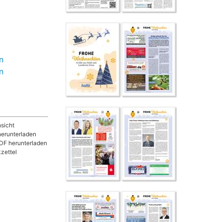
n
n
sicht
herunterladen
DF herunterladen
zettel