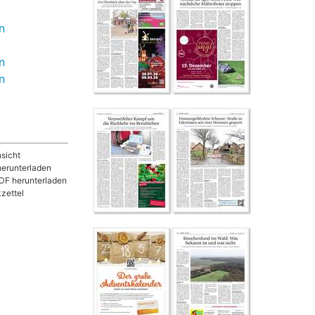
n
n
n
sicht
herunterladen
DF herunterladen
zettel