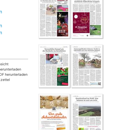
n
n
n
sicht
herunterladen
DF herunterladen
zettel